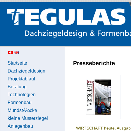
Presseberichte
Startseite
Dachziegeldesign
Projektablauf
Beratung
Technologien
Formenbau
MundstÃ¼cke
kleine Musterziegel
Anlagenbau
WIRTSCHAFT heute, Ausgabe 